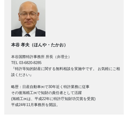
本谷 孝夫（ほんや・たかお）
本谷国際特許事務所 所長（弁理士）
TEL 03-6820-8285
『特許等知的財産に関する無料相談を実施中です。 お気軽にご相
談ください』
略歴：日産自動車㈱で30年近く特許業務に従事
その後旭精工㈱で知財の責任者として活躍
(旭精工㈱は、平成22年に特許庁知財功労賞を受賞)
平成24年11月事務所を開設。