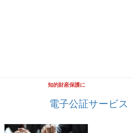
判決文
https://www.courts.go.jp/app/files/hanrei_jp/798/090798_hanrei.pd
f
以上
知的財産保護に
電子公証サービス