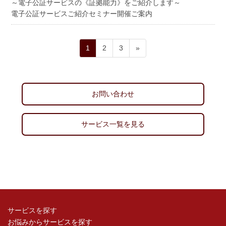
～電子公証サービスの《証拠能力》をご紹介します～
電子公証サービスご紹介セミナー開催ご案内
投
ペ
ペ
ペ
1
2
3
»
稿
ー
ー
ー
ジ
ジ
ジ
ナ
ビ
お問い合わせ
ゲ
ー
サービス一覧を見る
シ
ョ
ン
サービスを探す
お悩みからサービスを探す