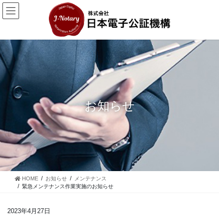
コ
ナ
ン
ビ
テ
ゲ
ン
ー
ツ
シ
に
ョ
移
ン
動
に
移
動
お知らせ
HOME
お知らせ
メンテナンス
緊急メンテナンス作業実施のお知らせ
2023年4月27日