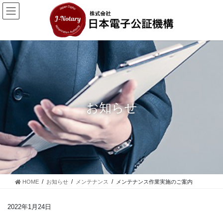
コ
ナ
ン
ビ
テ
ゲ
ン
ー
ツ
シ
に
ョ
移
ン
動
に
移
動
お知らせ
HOME
お知らせ
メンテナンス
メンテナンス作業実施のご案内
2022年1月24日