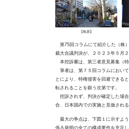
【鳥居】
第75回コラムにて紹介した（株）
裁大合議判決が、２０２３年５月２
本控訴審は、第三者意見募集（特
筆者は、第７５回コラムにおいて
とにより、特権侵害を回避できると
転されることを願う次第です。
控訴されず、判決が確定した場合
合、日本国内での実施と見做される
最大の争点は、下図１に示すよう
係る発明の全ての構成要件を充足し