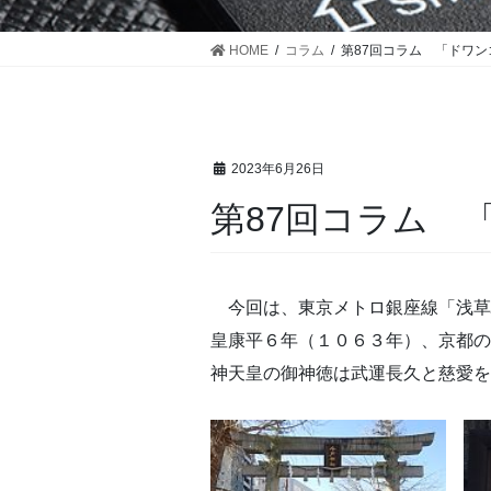
HOME
コラム
第87回コラム 「ドワ
2023年6月26日
第87回コラム 
今回は、東京メトロ銀座線「浅草駅
皇康平６年（１０６３年）、京都の
神天皇の御神徳は武運長久と慈愛