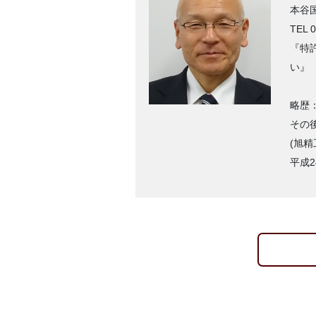
本谷
TEL 
『特
い』
略歴
その
(旭
平成