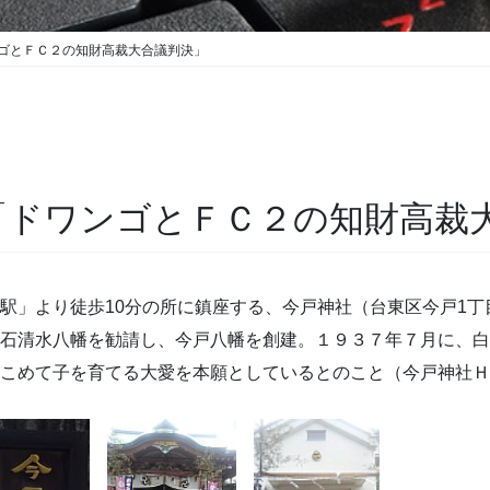
ンゴとＦＣ２の知財高裁大合議判決」
「ドワンゴとＦＣ２の知財高裁
」より徒歩10分の所に鎮座する、今戸神社（台東区今戸1丁目
石清水八幡を勧請し、今戸八幡を創建。１９３７年７月に、白
をこめて子を育てる大愛を本願としているとのこと（今戸神社Ｈ