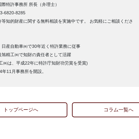
国際特許事務所 所長（弁理士）
03-6820-8285
許等知的財産に関する無料相談を実施中です。 お気軽にご相談くださ
：日産自動車㈱で30年近く特許業務に従事
後旭精工㈱で知財の責任者として活躍
精工㈱は、平成22年に特許庁知財功労賞を受賞)
24年11月事務所を開設。
トップページへ
コラム一覧へ