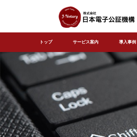
コ
ナ
ン
ビ
テ
ゲ
ン
ー
ツ
シ
に
ョ
トップ
サービス案内
導入事例
移
ン
動
に
移
動