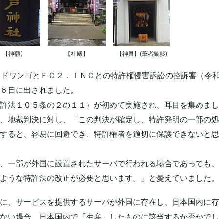
【神額】
【社殿】
【神輿】(筆者撮影)
ドワンゴとＦＣ２．ＩＮＣとの特許権侵害訴訟の控訴審（令和
６日に出されました。
許法１０５条の２の１１）が初めて実施され、耳目を集めまし
、地裁判決に対し、「この判決が確定し、特許発明の一部の処
すると、容易に回避でき、特許権者を適切に保護できないと思
、一部が外国に設置されたサーバで行われる場合であっても、
ような特許法の改正が必要と思います。」と憂えていました。
に、サービスを提供するサーバが外国に存在し、日本国内に存
ない場合、日本国内で「生産」したものに該当するか否かでし