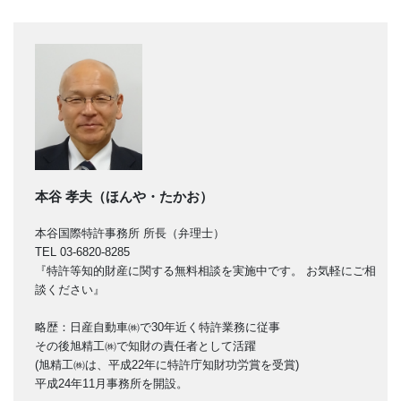
本谷 孝夫（ほんや・たかお）
本谷国際特許事務所 所長（弁理士）
TEL 03-6820-8285
『特許等知的財産に関する無料相談を実施中です。 お気軽にご相
談ください』
略歴：日産自動車㈱で30年近く特許業務に従事
その後旭精工㈱で知財の責任者として活躍
(旭精工㈱は、平成22年に特許庁知財功労賞を受賞)
平成24年11月事務所を開設。