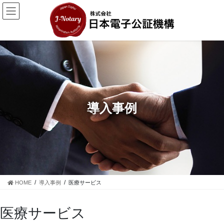
コ
ナ
ン
ビ
テ
ゲ
ン
ー
ツ
シ
に
ョ
移
ン
動
に
移
動
導入事例
HOME
導入事例
医療サービス
医療サービス