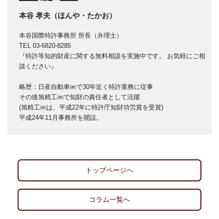
本谷 孝夫（ほんや・たかお）
本谷国際特許事務所 所長（弁理士）
TEL 03-6820-8285
『特許等知的財産に関する無料相談を実施中です。 お気軽にご相
談ください』
略歴：日産自動車㈱で30年近く特許業務に従事
その後旭精工㈱で知財の責任者として活躍
(旭精工㈱は、平成22年に特許庁知財功労賞を受賞)
平成24年11月事務所を開設。
トップページへ
コラム一覧へ